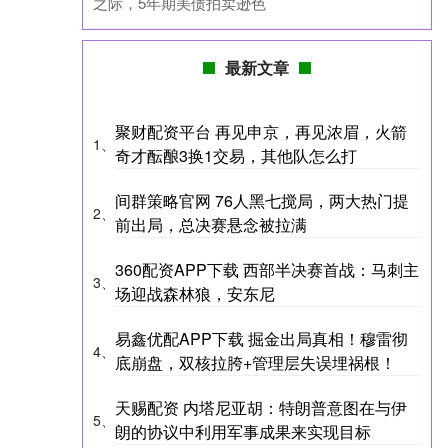
之际，5年期美债拍卖逊色
最新文章
聚财配资平台 再见申京，再见浓眉，火箭
1、
奇才酝酿3换1交易，其他队怎么打
间群策略官网 76人黑七搅局，两大热门提
2、
前出局，总决赛悬念被拉满
360配资APP下载 西部半决赛首战：马刺主
3、
场迎战森林狼，安东尼
易鑫优配APP下载 掘金出局真相！穆雷彻
4、
底崩盘，双核拉胯+管理层失误埋祸根！
天赐配资 内塔尼亚胡：特朗普意图在与伊
5、
朗的协议中利用军事成果来实现目标