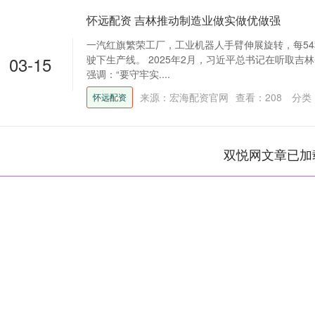
怀远配资 吉林推动制造业做实做优做强
一汽红旗繁荣工厂，工业机器人手臂伸展旋转，每5
03-15
驶下生产线。 2025年2月，习近平总书记在听取吉
强调：“要守牢实....
来源：宏海配资官网
查看：
208
分类
怀远配资
双悦网文章已加