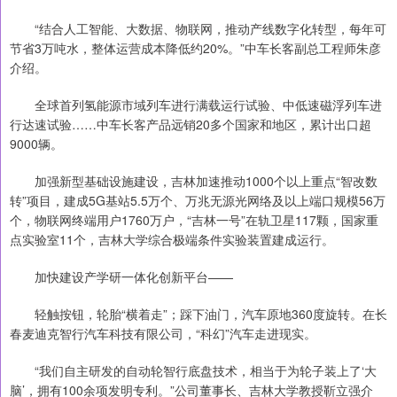
“结合人工智能、大数据、物联网，推动产线数字化转型，每年可
节省3万吨水，整体运营成本降低约20%。”中车长客副总工程师朱彦
介绍。
全球首列氢能源市域列车进行满载运行试验、中低速磁浮列车进
行达速试验……中车长客产品远销20多个国家和地区，累计出口超
9000辆。
加强新型基础设施建设，吉林加速推动1000个以上重点“智改数
转”项目，建成5G基站5.5万个、万兆无源光网络及以上端口规模56万
个，物联网终端用户1760万户，“吉林一号”在轨卫星117颗，国家重
点实验室11个，吉林大学综合极端条件实验装置建成运行。
加快建设产学研一体化创新平台——
轻触按钮，轮胎“横着走”；踩下油门，汽车原地360度旋转。在长
春麦迪克智行汽车科技有限公司，“科幻”汽车走进现实。
“我们自主研发的自动轮智行底盘技术，相当于为轮子装上了‘大
脑’，拥有100余项发明专利。”公司董事长、吉林大学教授靳立强介