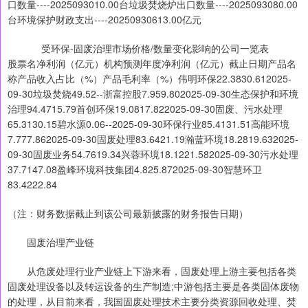
口数量----2025093010.00台垃圾焚烧炉出口数量----2025093080.00
台环境保护财政支出----20250930613.00亿元
受环保-固废治理市场价格/数量变化影响的公司一览表
股票名净利润（亿元）机构预测年度净利润（亿元）截止日期产品名
称产品收入占比（%）产品毛利率（%）伟明环保22.3830.612025-
09-30垃圾焚烧49.52--浙富控股7.959.802025-09-30生态保护和环境
治理94.4715.79首创环保19.0817.822025-09-30固废、污水处理
65.3130.15碧水源0.06--2025-09-30环保行业85.4131.51高能环境
7.777.862025-09-30固废处理83.6421.19瀚蓝环境18.2819.632025-
09-30固废业务54.7619.34兴蓉环境18.1221.582025-09-30污水处理
37.7147.08盈峰环境科技集团4.825.872025-09-30智慧环卫
83.4222.84
（注：财务数据截止到该公司最新披露的财务报告日期）
固废治理产业链
从危废处理行业产业链上下游来看，固废处理上游主要包括各类
固废处理设备以及转运设备的生产制造;中游包括主要是各类固体废物
的处理，从目前来看，我国固废处理技术主要分类资源回收处理、焚