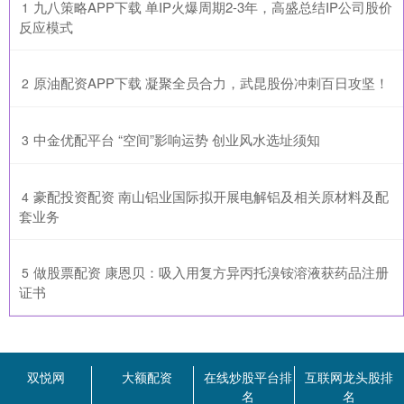
​九八策略APP下载 单IP火爆周期2-3年，高盛总结IP公司股价
1
反应模式
​原油配资APP下载 凝聚全员合力，武昆股份冲刺百日攻坚！
2
​中金优配平台 “空间”影响运势 创业风水选址须知
3
​豪配投资配资 南山铝业国际拟开展电解铝及相关原材料及配
4
套业务
​做股票配资 康恩贝：吸入用复方异丙托溴铵溶液获药品注册
5
证书
双悦网
大额配资
在线炒股平台排
互联网龙头股排
名
名