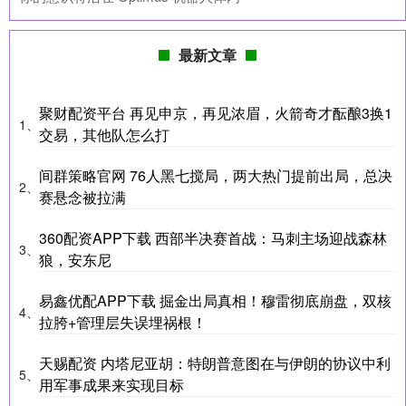
最新文章
聚财配资平台 再见申京，再见浓眉，火箭奇才酝酿3换1
1、
交易，其他队怎么打
间群策略官网 76人黑七搅局，两大热门提前出局，总决
2、
赛悬念被拉满
360配资APP下载 西部半决赛首战：马刺主场迎战森林
3、
狼，安东尼
易鑫优配APP下载 掘金出局真相！穆雷彻底崩盘，双核
4、
拉胯+管理层失误埋祸根！
天赐配资 内塔尼亚胡：特朗普意图在与伊朗的协议中利
5、
用军事成果来实现目标