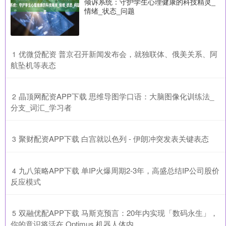
倾诉系统：守护学生心理健康的科技精灵_
情绪_状态_问题
​优微贷配资 普京召开新闻发布会，就独联体、俄美关系、阿
1
航坠机等表态
​晶顶网配资APP下载 思维导图学口语：大脑图像化训练法_
2
分支_词汇_学习者
​聚财配资APP下载 白宫就以色列 - 伊朗冲突发表关键表态
3
​九八策略APP下载 单IP火爆周期2-3年，高盛总结IP公司股价
4
反应模式
​双融优配APP下载 马斯克预言：20年内实现「数码永生」，
5
你的意识将活在 Optimus 机器人体内