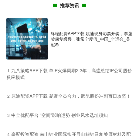
推荐资讯
终端配资APP下载 姚迪现身彩票开奖，李盈
莹康复缓慢，张常宁度假_中国_全运会_吴
冠希
​九八策略APP下载 单IP火爆周期2-3年，高盛总结IP公司股价
1
反应模式
​原油配资APP下载 凝聚全员合力，武昆股份冲刺百日攻坚！
2
​中金优配平台 “空间”影响运势 创业风水选址须知
3
​豪配投资配资 南山铝业国际拟开展电解铝及相关原材料及配
4