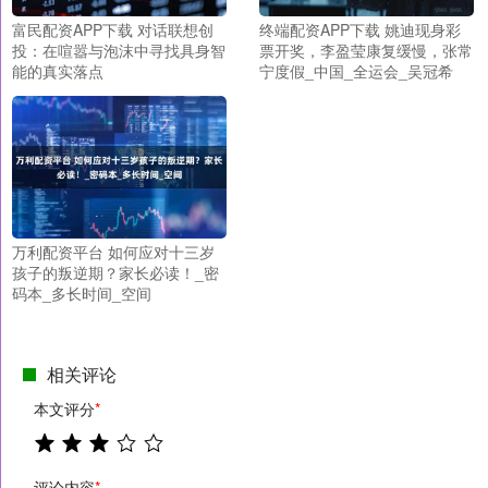
富民配资APP下载 对话联想创
终端配资APP下载 姚迪现身彩
投：在喧嚣与泡沫中寻找具身智
票开奖，李盈莹康复缓慢，张常
能的真实落点
宁度假_中国_全运会_吴冠希
万利配资平台 如何应对十三岁
孩子的叛逆期？家长必读！_密
码本_多长时间_空间
相关评论
本文评分
*
评论内容
*